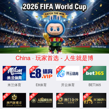
篮球押注软件(股份有限公司)-官方网站
网站导航
集团顺利完成暑运工
所属栏目：企业动态
作者来源：篮球押注软件
发布日期：2025
8
月31日，2025年暑运工作落下帷幕。在