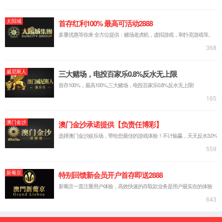
定了完善的应急预案，组织开展应急演练，提
集团公司从优化服务细节入手，不断提高
台，为旅客提供咨询、引导、行李寄存等服务
孕等重点旅客提供优先购票、候车、乘车等服
为旅客呈现整洁、舒适的候车环境。同时，还
等智能化服务，减少旅客排队等候时间，提高