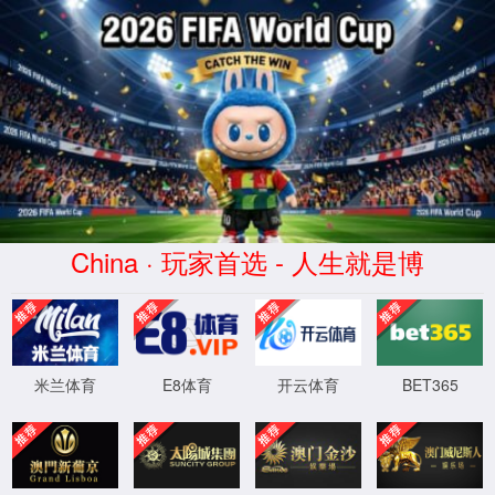
篮球押注软件(股份有限公司)-官方网站
网站导航
篮球押注软件总部大
所属栏目：企业风采
作者来源：篮球押注软件
发布日期：2022