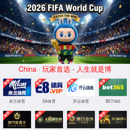
篮球押注软件(股份有限公司)-官方网站
网站导航
您现在的位置是：
NBA篮
专题栏目
Special column
安全生产月