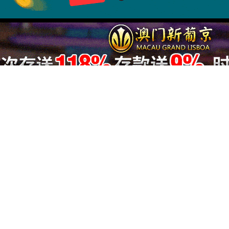
篮球押注软件(股份有限公司)-官方网站版权所有 电话：0558-2292718 、 2292815
皖ICP备13000821号-2
皖公安网备 34019202000726号