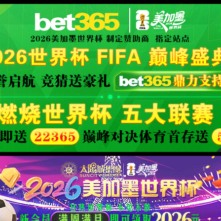
产业发展
企业文化
党建专栏
人力资
您现在的位置是
暂无记录