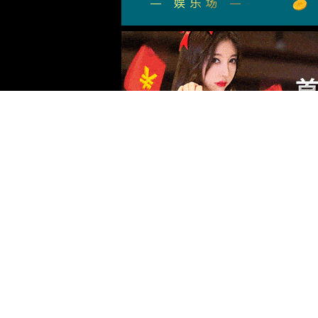
©
Copyright
2014-2026 All rights Reserved 
主体备案号：
地址：安徽省阜阳市颍泉区河西路181号