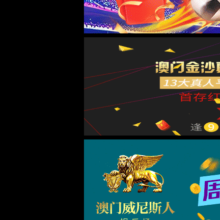
员工培训
招聘信息
应聘流程
人力资源公告