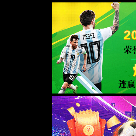
篮球押注软件(股份有限公司)-官方网站
欢迎访问篮球押注软件官网
2026年8月10日 星期一
NBA篮球赌注
走进阜汽
新闻中心
app官方版
人力资源
Human resources
编 号