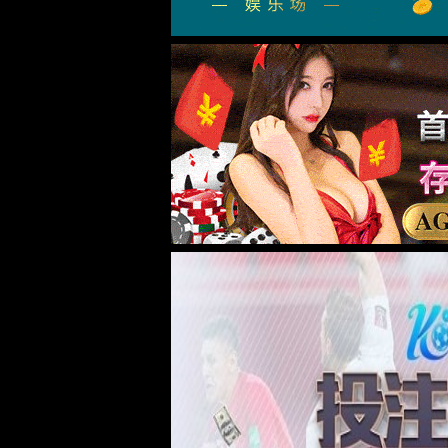
©
Copyright
2014-2026 All rights Reserved 
主体备案号：
地址：安徽省阜阳市颍泉区河西路181号