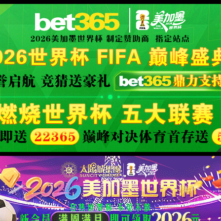
产业发展
企业文化
党建专栏
人力资
您现在的位置是
标 题